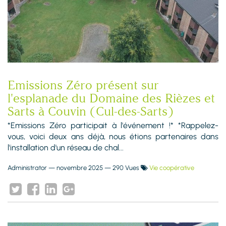
Emissions Zéro présent sur
l'esplanade du Domaine des Rièzes et
Sarts à Couvin (Cul-des-Sarts)
*Emissions Zéro participait à l'événement !* *Rappelez-
vous, voici deux ans déjà, nous étions partenaires dans
l'installation d'un réseau de chal...
Administrator
—
novembre 2025
— 290 Vues
Vie coopérative