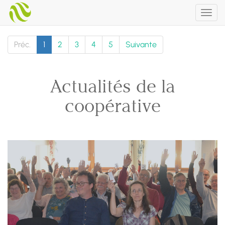
Togg
navig
Préc.
1
2
3
4
5
Suivante
Actualités de la
coopérative