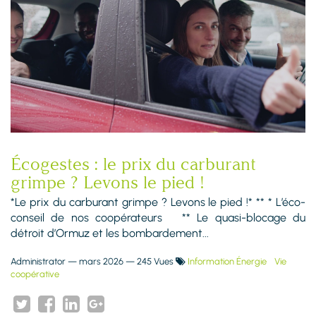
Écogestes : le prix du carburant
grimpe ? Levons le pied !
*Le prix du carburant grimpe ? Levons le pied !* ** * L’éco-
conseil de nos coopérateurs ** Le quasi-blocage du
détroit d’Ormuz et les bombardement...
Administrator
—
mars 2026
— 245 Vues
Information Énergie
Vie
coopérative