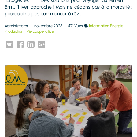
*Écogestes* ** * Des solutions pour voyager autrement… **
Brrr… l’hiver approche ! Mais ne cédons pas à la morosité :
pourquoi ne pas commencer à rêv...
Administrator
—
novembre 2025
— 471 Vues
Information Énergie
Production
Vie coopérative