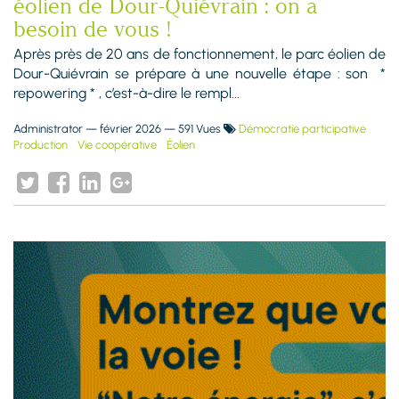
éolien de Dour-Quiévrain : on a
besoin de vous !
Après près de 20 ans de fonctionnement, le parc éolien de
Dour-Quiévrain se prépare à une nouvelle étape : son *
repowering * , c’est-à-dire le rempl...
Administrator
—
février 2026
— 591 Vues
Démocratie participative
Production
Vie coopérative
Éolien