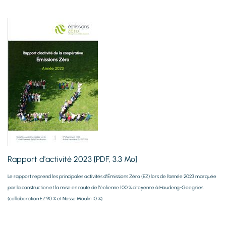
Rapport d'activité 2023 [PDF, 3.3 Mo]
Le rapport reprend les principales activités d’Émissions Zéro (EZ) lors de l’année 2023 marquée
par la construction et la mise en route de l'éolienne 100 % citoyenne à Houdeng-Goegnies
(collaboration EZ 90 % et Nosse Moulin 10 %).