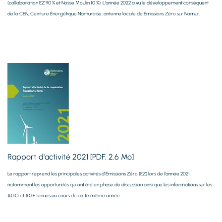
(collaboration EZ 90 % et Nosse Moulin 10 %). L'année 2022 a vu le développement conséquent
de la CEN, Ceinture Énergétique Namuroise, antenne locale de Émissions Zéro sur Namur.
Rapport d'activité 2021 [PDF, 2.6 Mo]
Le rapport reprend les principales activités d’Émissions Zéro (EZ) lors de l’année 2021,
notamment les opportunités qui ont été en phase de discussion ainsi que les informations sur les
AGO et AGE tenues au cours de cette même année.