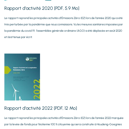
Rapport d'activité 2020 [PDF, 5.9 Mo]
Le rapport reprend les principales activités d’Émissions Zéro (EZ) lors de l’année 2020 qui a été
très perturbée par la pandémie que nous connaissons. Vu les mesures sanitaires imposées par
la pandémie du covid 19,
l’assemblée générale ordinaire (AGO) a été déplacée en août 2020
et s’est tenue par écrit.
Rapport d'activité 2022 [PDF, 12 Mo]
Le rapport reprend les principales activités d’Émissions Zéro (EZ) lors de l’année 2022 marquée
par la levée de fonds pour l'éolienne 100 % citoyenne qui sera construite à Houdeng-Goegnies