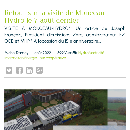
Retour sur la visite de Monceau
Hydro le 7 août dernier
VISITE À MONCEAU-HYDRO** Un article de Joseph
François, Président d'Émissions Zéro, administrateur EZ,
OCE et MHP * À l’occasion du 15 e anniversaire...
Michel Damay
—
août 2022
— 1699 Vues
Hydroélectricité
Information Énergie
Vie coopérative