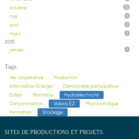
octobre
2
mai
1
avril
1
mars
1
2015
janvier
1
Tags
Vie coopérative
Production
Information Énergie
Démocratie participative
Éolien
Biomasse
Hydroélectricité
Consommation
Videos EZ
Photovoltaïque
Formation
Stockage
SITES DE PRODUCTIONS ET PROJETS