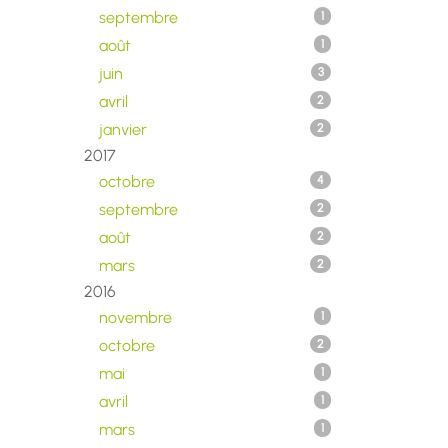
septembre
1
août
1
juin
3
avril
2
janvier
2
2017
octobre
4
septembre
2
août
2
mars
2
2016
novembre
1
octobre
2
mai
1
avril
1
mars
1