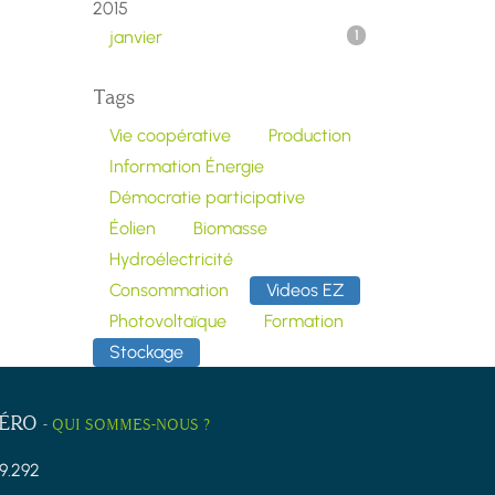
2015
janvier
1
Tags
Vie coopérative
Production
Information Énergie
Démocratie participative
Éolien
Biomasse
Hydroélectricité
Consommation
Videos EZ
Photovoltaïque
Formation
Stockage
ZÉRO
-
QUI SOMMES-NOUS ?
9.292