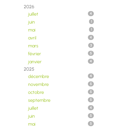
2026
juillet
4
juin
1
mai
1
avril
4
mars
3
février
5
janvier
4
2025
décembre
4
novembre
5
octobre
5
septembre
5
juillet
4
juin
5
mai
5