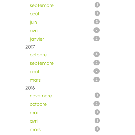
septembre
1
août
1
juin
3
avril
2
janvier
2
2017
octobre
4
septembre
2
août
2
mars
2
2016
novembre
1
octobre
2
mai
1
avril
1
mars
1