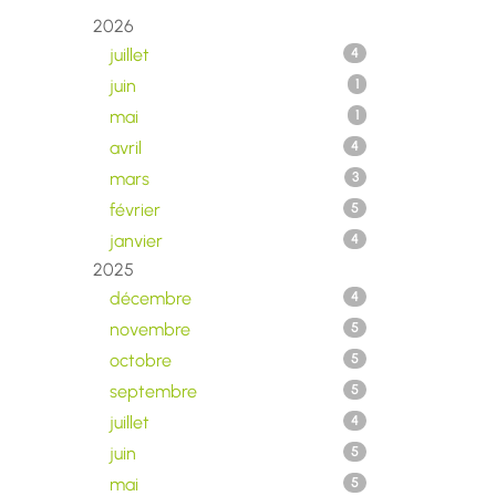
2026
juillet
4
juin
1
mai
1
avril
4
mars
3
février
5
janvier
4
2025
décembre
4
novembre
5
octobre
5
septembre
5
juillet
4
juin
5
mai
5