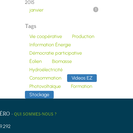
2015
janvier
1
Tags
Vie coopérative
Production
Information Énergie
Démocratie participative
Éolien
Biomasse
Hydroélectricité
Consommation
Videos EZ
Photovoltaïque
Formation
Stockage
ZÉRO
-
QUI SOMMES-NOUS ?
9.292