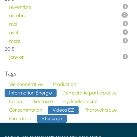
novembre
1
octobre
2
mai
1
avril
1
mars
1
2015
janvier
1
Tags
Vie coopérative
Production
Information Énergie
Démocratie participative
Éolien
Biomasse
Hydroélectricité
Consommation
Videos EZ
Photovoltaïque
Formation
Stockage