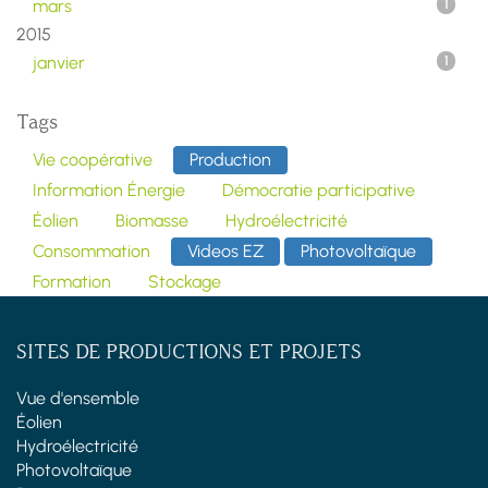
mars
1
2015
janvier
1
Tags
Vie coopérative
Production
Information Énergie
Démocratie participative
Éolien
Biomasse
Hydroélectricité
Consommation
Videos EZ
Photovoltaïque
Formation
Stockage
SITES DE PRODUCTIONS ET PROJETS
Vue d'ensemble
Éolien
Hydroélectricité
Photovoltaïque