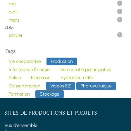
mai
1
avril
1
mars
1
2015
janvier
1
Tags
Vie coopérative
Production
Information Énergie
Démocratie participative
Éolien
Biomasse
Hydroélectricité
Consommation
Videos EZ
Photovoltaïque
Formation
Stockage
SITES DE PRODUCTIONS ET PROJETS
Vue d'ensemble