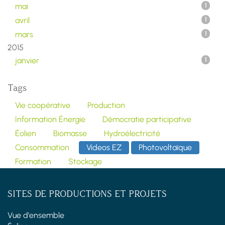
mai
1
avril
1
mars
1
2015
janvier
1
Tags
Vie coopérative
Production
Information Énergie
Démocratie participative
Éolien
Biomasse
Hydroélectricité
Consommation
Videos EZ
Photovoltaïque
Formation
Stockage
SITES DE PRODUCTIONS ET PROJETS
Vue d'ensemble