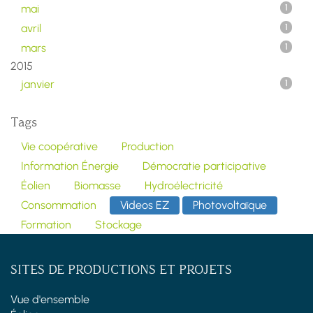
mai
1
avril
1
mars
1
2015
janvier
1
Tags
Vie coopérative
Production
Information Énergie
Démocratie participative
Éolien
Biomasse
Hydroélectricité
Consommation
Videos EZ
Photovoltaïque
Formation
Stockage
SITES DE PRODUCTIONS ET PROJETS
Vue d'ensemble