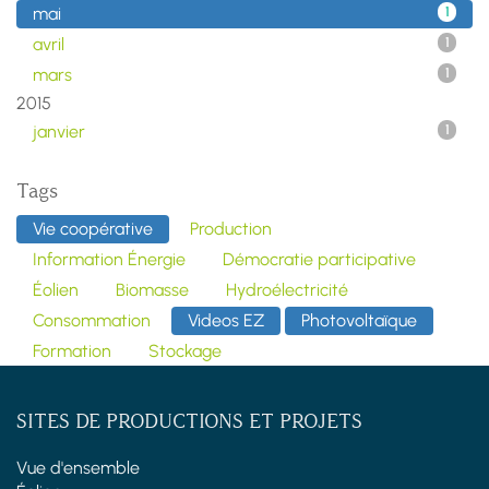
mai
1
avril
1
mars
1
2015
janvier
1
Tags
Vie coopérative
Production
Information Énergie
Démocratie participative
Éolien
Biomasse
Hydroélectricité
Consommation
Videos EZ
Photovoltaïque
Formation
Stockage
SITES DE PRODUCTIONS ET PROJETS
Vue d'ensemble