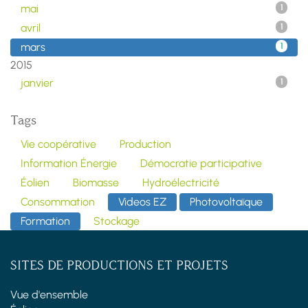
mai
1
avril
1
mars
1
2015
janvier
1
Tags
Vie coopérative
Production
Information Énergie
Démocratie participative
Éolien
Biomasse
Hydroélectricité
Consommation
Videos EZ
Photovoltaïque
Formation
Stockage
SITES DE PRODUCTIONS ET PROJETS
Vue d'ensemble