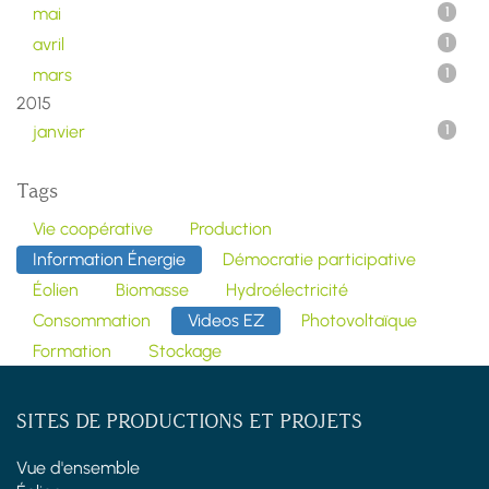
mai
1
avril
1
mars
1
2015
janvier
1
Tags
Vie coopérative
Production
Information Énergie
Démocratie participative
Éolien
Biomasse
Hydroélectricité
Consommation
Videos EZ
Photovoltaïque
Formation
Stockage
SITES DE PRODUCTIONS ET PROJETS
Vue d'ensemble