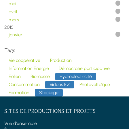
mai
1
avril
1
mars
1
2015
janvier
1
Tags
Vie coopérative
Production
Information Énergie
Démocratie participative
Éolien
Biomasse
Hydroélectricité
Consommation
Videos EZ
Photovoltaïque
Formation
Stockage
SITES DE PRODUCTIONS ET PROJETS
Vue d'ensemble