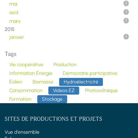
mai
1
avril
1
mars
1
2015
janvier
1
Tags
Vie coopérative
Production
Information Énergie
Démocratie participative
Éolien
Biomasse
Hydroélectricité
Consommation
Videos EZ
Photovoltaïque
Formation
Stockage
SITES DE PRODUCTIONS ET PROJETS
Vue d'ensemble