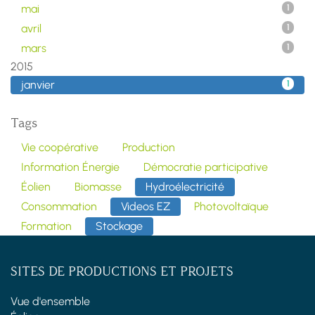
mai
1
avril
1
mars
1
2015
janvier
1
Tags
Vie coopérative
Production
Information Énergie
Démocratie participative
Éolien
Biomasse
Hydroélectricité
Consommation
Videos EZ
Photovoltaïque
Formation
Stockage
SITES DE PRODUCTIONS ET PROJETS
Vue d'ensemble