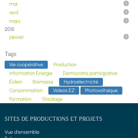
mai
1
avril
1
mars
1
2015
janvier
1
Tags
Vie coopérative
Production
Information Énergie
Démocratie participative
Éolien
Biomasse
Hydroélectricité
Consommation
Videos EZ
Photovoltaïque
Formation
Stockage
SITES DE PRODUCTIONS ET PROJETS
Vue d'ensemble