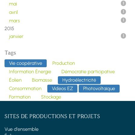
mai
1
avril
1
mars
1
2015
janvier
1
Tags
Vie coopérative
Production
Information Énergie
Démocratie participative
Éolien
Biomasse
Hydroélectricité
Consommation
Videos EZ
Photovoltaïque
Formation
Stockage
SITES DE PRODUCTIONS ET PROJETS
Vue d'ensemble