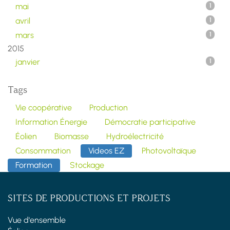
mai
1
avril
1
mars
1
2015
janvier
1
Tags
Vie coopérative
Production
Information Énergie
Démocratie participative
Éolien
Biomasse
Hydroélectricité
Consommation
Videos EZ
Photovoltaïque
Formation
Stockage
SITES DE PRODUCTIONS ET PROJETS
Vue d'ensemble