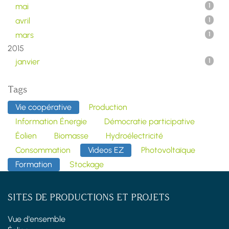
mai
1
avril
1
mars
1
2015
janvier
1
Tags
Vie coopérative
Production
Information Énergie
Démocratie participative
Éolien
Biomasse
Hydroélectricité
Consommation
Videos EZ
Photovoltaïque
Formation
Stockage
SITES DE PRODUCTIONS ET PROJETS
Vue d'ensemble