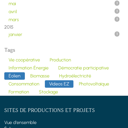
mai
1
avril
1
mars
1
2015
janvier
1
Tags
Vie coopérative
Production
Information Énergie
Démocratie participative
Éolien
Biomasse
Hydroélectricité
Consommation
Videos EZ
Photovoltaïque
Formation
Stockage
SITES DE PRODUCTIONS ET PROJETS
Vue d'ensemble