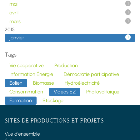
mai
1
avril
1
mars
1
2015
janvier
1
Tags
Vie coopérative
Production
Information Énergie
Démocratie participative
Éolien
Biomasse
Hydroélectricité
Consommation
Videos EZ
Photovoltaïque
Formation
Stockage
SITES DE PRODUCTIONS ET PROJETS
Vue d'ensemble