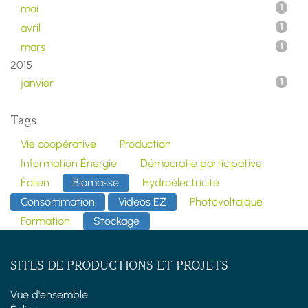
mai
1
avril
1
mars
1
2015
janvier
1
Tags
Vie coopérative
Production
Information Énergie
Démocratie participative
Éolien
Biomasse
Hydroélectricité
Consommation
Videos EZ
Photovoltaïque
Formation
Stockage
SITES DE PRODUCTIONS ET PROJETS
Vue d'ensemble