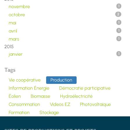
novembre
1
octobre
2
mai
1
avril
1
mars
1
2015
janvier
1
Tags
Vie coopérative
Production
Information Énergie
Démocratie participative
Éolien
Biomasse
Hydroélectricité
Consommation
Videos EZ
Photovoltaïque
Formation
Stockage