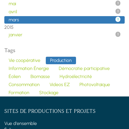
mai
1
avril
1
mars
1
2015
janvier
1
Tags
Vie coopérative
Production
Information Énergie
Démocratie participative
Éolien
Biomasse
Hydroélectricité
Consommation
Videos EZ
Photovoltaïque
Formation
Stockage
SITES DE PRODUCTIONS ET PROJETS
Vue d'ensemble