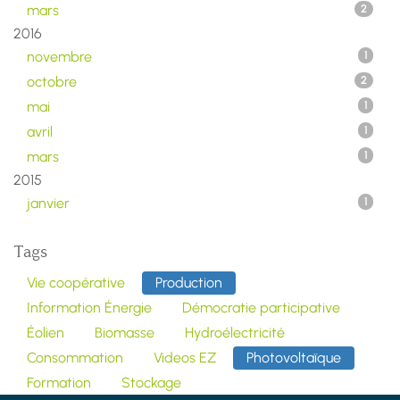
mars
2
2016
novembre
1
octobre
2
mai
1
avril
1
mars
1
2015
janvier
1
Tags
Vie coopérative
Production
Information Énergie
Démocratie participative
Éolien
Biomasse
Hydroélectricité
Consommation
Videos EZ
Photovoltaïque
Formation
Stockage