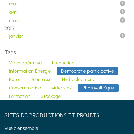
mai
1
avril
1
mars
1
2015
janvier
1
Tags
Vie coopérative
Production
Information Énergie
Démocratie participative
Éolien
Biomasse
Hydroélectricité
Consommation
Videos EZ
Photovoltaïque
Formation
Stockage
SITES DE PRODUCTIONS ET PROJETS
Vue d'ensemble