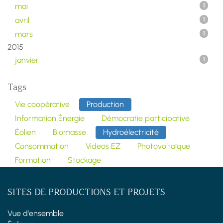
mai
1
avril
1
mars
1
2015
janvier
1
Tags
Vie coopérative
Production
Information Énergie
Démocratie participative
Éolien
Biomasse
Hydroélectricité
Consommation
Videos EZ
Photovoltaïque
Formation
Stockage
SITES DE PRODUCTIONS ET PROJETS
Vue d'ensemble