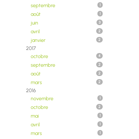
septembre
1
août
1
juin
3
avril
2
janvier
2
2017
octobre
4
septembre
2
août
2
mars
2
2016
novembre
1
octobre
2
mai
1
avril
1
mars
1