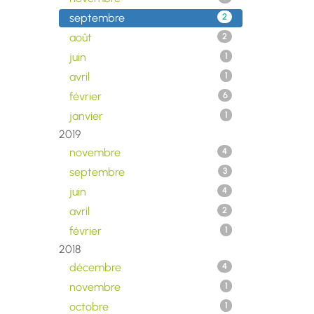
septembre
2
août
2
juin
1
avril
1
février
6
janvier
1
2019
novembre
4
septembre
3
juin
4
avril
2
février
1
2018
décembre
4
novembre
1
octobre
1