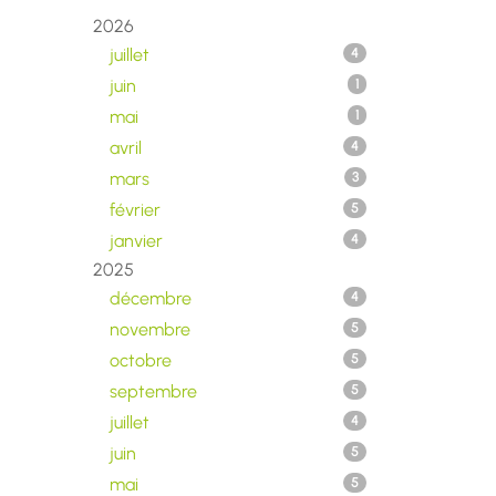
2026
juillet
4
juin
1
mai
1
avril
4
mars
3
février
5
janvier
4
2025
décembre
4
novembre
5
octobre
5
septembre
5
juillet
4
juin
5
mai
5