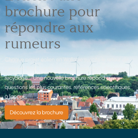
brochure pour
répondre aux
rumeurs
Chaque projet éolien en Wallonie suscite le retour de
rumeurs. Bruit, santé, oiseaux, production d’énergie,
recyclage,… Une nouvelle brochure répond aux
questions les plus courantes, références scientifiques
à l’appui.
Découvrez la brochure