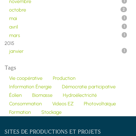
novembre
1
octobre
2
mai
1
avril
1
mars
1
2015
janvier
1
Tags
Vie coopérative
Production
Information Énergie
Démocratie participative
Éolien
Biomasse
Hydroélectricité
Consommation
Videos EZ
Photovoltaïque
Formation
Stockage
SITES DE PRODUCTIONS ET PROJETS