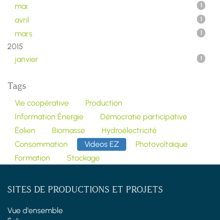
mai
1
avril
1
mars
1
2015
janvier
1
Tags
Vie coopérative
Production
Information Énergie
Démocratie participative
Éolien
Biomasse
Hydroélectricité
Consommation
Videos EZ
Photovoltaïque
Formation
Stockage
SITES DE PRODUCTIONS ET PROJETS
Vue d'ensemble