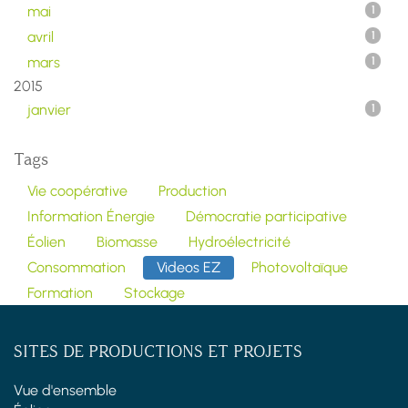
mai
1
avril
1
mars
1
2015
janvier
1
Tags
Vie coopérative
Production
Information Énergie
Démocratie participative
Éolien
Biomasse
Hydroélectricité
Consommation
Videos EZ
Photovoltaïque
Formation
Stockage
SITES DE PRODUCTIONS ET PROJETS
Vue d'ensemble