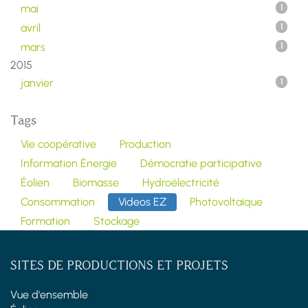
mai
1
avril
1
mars
1
2015
janvier
1
Tags
Vie coopérative
Production
Information Énergie
Démocratie participative
Éolien
Biomasse
Hydroélectricité
Consommation
Videos EZ
Photovoltaïque
Formation
Stockage
SITES DE PRODUCTIONS ET PROJETS
Vue d'ensemble