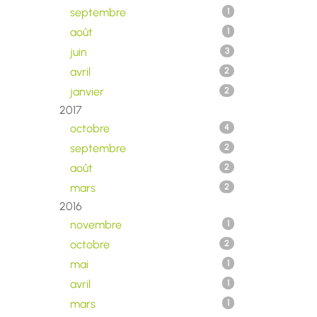
septembre
1
août
1
juin
3
avril
2
janvier
2
2017
octobre
4
septembre
2
août
2
mars
2
2016
novembre
1
octobre
2
mai
1
avril
1
mars
1