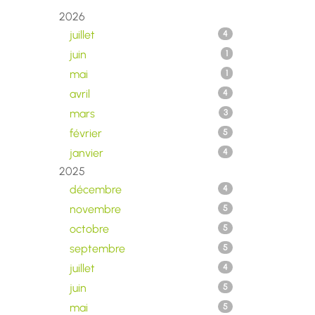
2026
juillet
4
juin
1
mai
1
avril
4
mars
3
février
5
janvier
4
2025
décembre
4
novembre
5
octobre
5
septembre
5
juillet
4
juin
5
mai
5