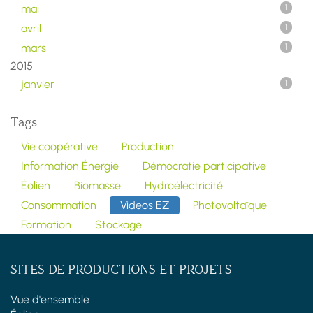
mai
1
avril
1
mars
1
2015
janvier
1
Tags
Vie coopérative
Production
Information Énergie
Démocratie participative
Éolien
Biomasse
Hydroélectricité
Consommation
Videos EZ
Photovoltaïque
Formation
Stockage
SITES DE PRODUCTIONS ET PROJETS
Vue d'ensemble