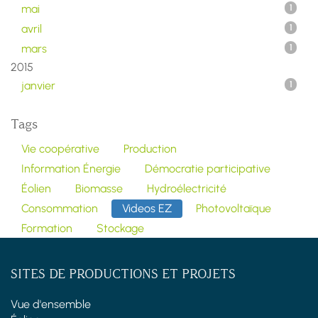
mai
1
avril
1
mars
1
2015
janvier
1
Tags
Vie coopérative
Production
Information Énergie
Démocratie participative
Éolien
Biomasse
Hydroélectricité
Consommation
Videos EZ
Photovoltaïque
Formation
Stockage
SITES DE PRODUCTIONS ET PROJETS
Vue d'ensemble