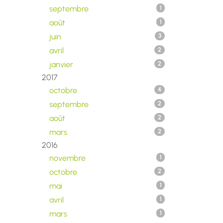
septembre
1
août
1
juin
3
avril
2
janvier
2
2017
octobre
4
septembre
2
août
2
mars
2
2016
novembre
1
octobre
2
mai
1
avril
1
mars
1