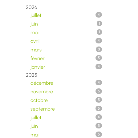
2026
juillet
4
juin
1
mai
1
avril
4
mars
3
février
5
janvier
4
2025
décembre
4
novembre
5
octobre
5
septembre
5
juillet
4
juin
5
mai
5