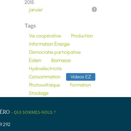
2015
janvier
1
Tags
Vie coopérative
Production
Information Énergie
Démocratie participative
Éolien
Biomasse
Hydroélectricité
Consommation
Videos EZ
Photovoltaïque
Formation
Stockage
ZÉRO
-
QUI SOMMES-NOUS ?
9.292