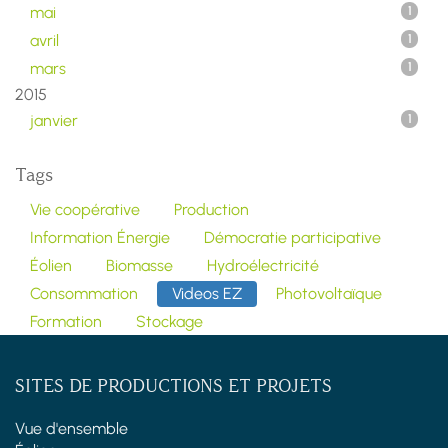
mai
1
avril
1
mars
1
2015
janvier
1
Tags
Vie coopérative
Production
Information Énergie
Démocratie participative
Éolien
Biomasse
Hydroélectricité
Consommation
Videos EZ
Photovoltaïque
Formation
Stockage
SITES DE PRODUCTIONS ET PROJETS
Vue d'ensemble