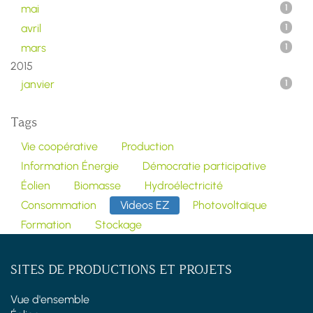
mai
1
avril
1
mars
1
2015
janvier
1
Tags
Vie coopérative
Production
Information Énergie
Démocratie participative
Éolien
Biomasse
Hydroélectricité
Consommation
Videos EZ
Photovoltaïque
Formation
Stockage
SITES DE PRODUCTIONS ET PROJETS
Vue d'ensemble