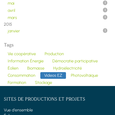
mai
1
avril
1
mars
1
2015
janvier
1
Tags
Vie coopérative
Production
Information Énergie
Démocratie participative
Éolien
Biomasse
Hydroélectricité
Consommation
Videos EZ
Photovoltaïque
Formation
Stockage
SITES DE PRODUCTIONS ET PROJETS
Vue d'ensemble