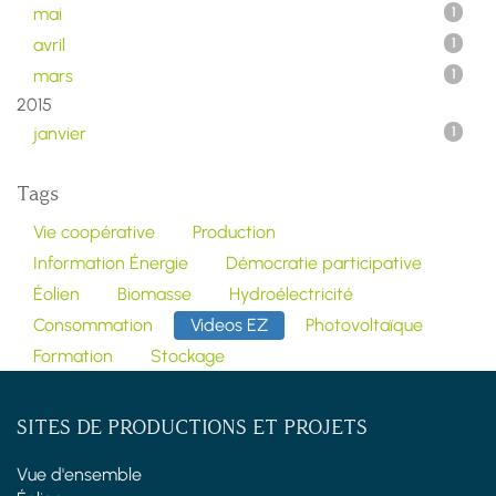
mai
1
avril
1
mars
1
2015
janvier
1
Tags
Vie coopérative
Production
Information Énergie
Démocratie participative
Éolien
Biomasse
Hydroélectricité
Consommation
Videos EZ
Photovoltaïque
Formation
Stockage
SITES DE PRODUCTIONS ET PROJETS
Vue d'ensemble