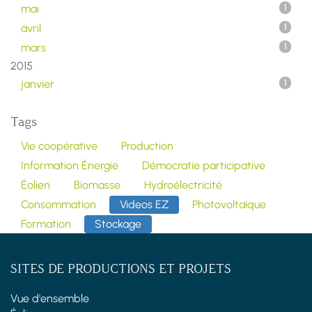
mai
1
avril
1
mars
1
2015
janvier
1
Tags
Vie coopérative
Production
Information Énergie
Démocratie participative
Éolien
Biomasse
Hydroélectricité
Consommation
Videos EZ
Photovoltaïque
Formation
Stockage
SITES DE PRODUCTIONS ET PROJETS
Vue d'ensemble