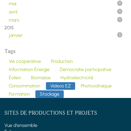
mai
1
avril
1
mars
1
2015
janvier
1
Tags
Vie coopérative
Production
Information Énergie
Démocratie participative
Éolien
Biomasse
Hydroélectricité
Consommation
Videos EZ
Photovoltaïque
Formation
Stockage
SITES DE PRODUCTIONS ET PROJETS
Vue d'ensemble