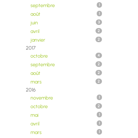
septembre
1
août
1
juin
3
avril
2
janvier
2
2017
octobre
4
septembre
2
août
2
mars
2
2016
novembre
1
octobre
2
mai
1
avril
1
mars
1