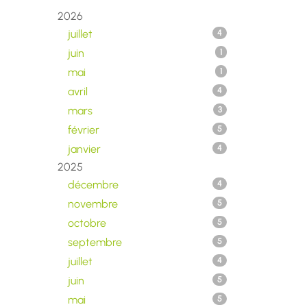
2026
juillet
4
juin
1
mai
1
avril
4
mars
3
février
5
janvier
4
2025
décembre
4
novembre
5
octobre
5
septembre
5
juillet
4
juin
5
mai
5