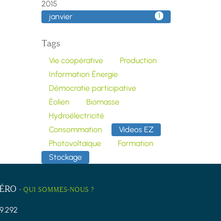
2015
janvier
1
Tags
Vie coopérative
Production
Information Énergie
Démocratie participative
Éolien
Biomasse
Hydroélectricité
Consommation
Videos EZ
Photovoltaïque
Formation
Stockage
ZÉRO
-
QUI SOMMES-NOUS ?
9.292