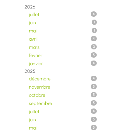
2026
juillet
4
juin
1
mai
1
avril
4
mars
3
février
5
janvier
4
2025
décembre
4
novembre
5
octobre
5
septembre
5
juillet
4
juin
5
mai
5