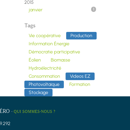
2015
janvier
1
Tags
Vie coopérative
Production
Information Énergie
Démocratie participative
Éolien
Biomasse
Hydroélectricité
Consommation
Videos EZ
Photovoltaïque
Formation
Stockage
ZÉRO
-
QUI SOMMES-NOUS ?
9.292