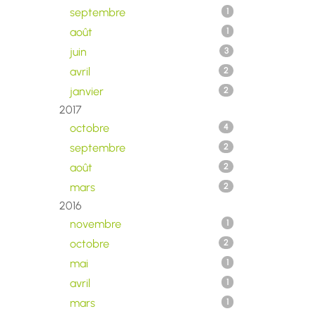
septembre
1
août
1
juin
3
avril
2
janvier
2
2017
octobre
4
septembre
2
août
2
mars
2
2016
novembre
1
octobre
2
mai
1
avril
1
mars
1