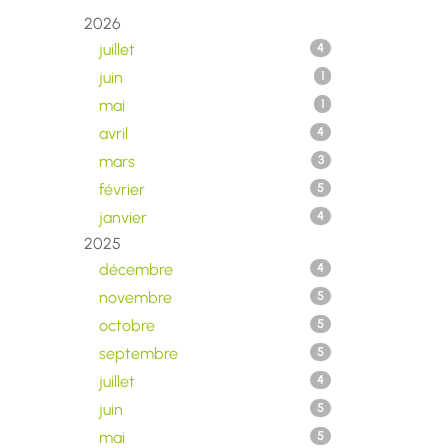
2026
juillet
4
juin
1
mai
1
avril
4
mars
3
février
5
janvier
4
2025
décembre
4
novembre
5
octobre
5
septembre
5
juillet
4
juin
5
mai
5