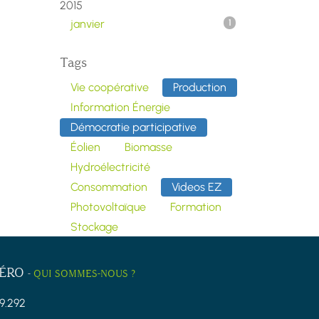
2015
janvier
1
Tags
Vie coopérative
Production
Information Énergie
Démocratie participative
Éolien
Biomasse
Hydroélectricité
Consommation
Videos EZ
Photovoltaïque
Formation
Stockage
ZÉRO
-
QUI SOMMES-NOUS ?
9.292