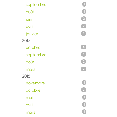
septembre
1
août
1
juin
3
avril
2
janvier
2
2017
octobre
4
septembre
2
août
2
mars
2
2016
novembre
1
octobre
2
mai
1
avril
1
mars
1