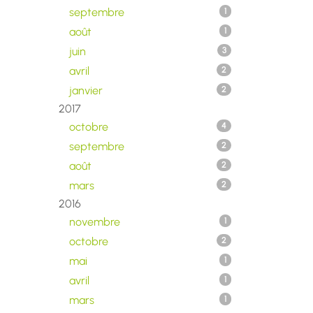
septembre
1
août
1
juin
3
avril
2
janvier
2
2017
octobre
4
septembre
2
août
2
mars
2
2016
novembre
1
octobre
2
mai
1
avril
1
mars
1