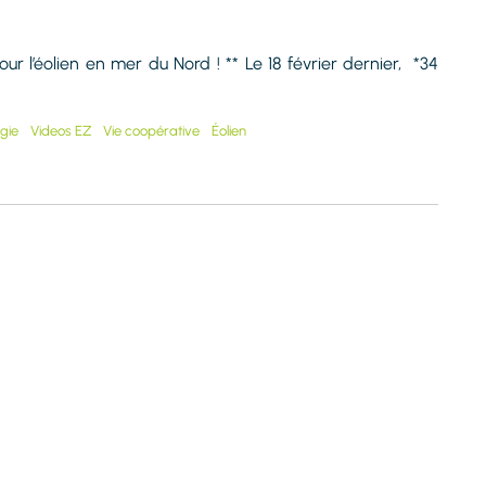
r l’éolien en mer du Nord ! ** Le 18 février dernier, *34
gie
Videos EZ
Vie coopérative
Éolien