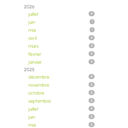
2026
juillet
4
juin
1
mai
1
avril
4
mars
3
février
5
janvier
4
2025
décembre
4
novembre
5
octobre
5
septembre
5
juillet
4
juin
5
mai
5