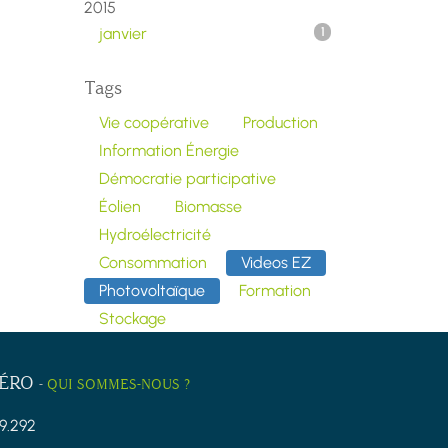
2015
janvier
1
Tags
Vie coopérative
Production
Information Énergie
Démocratie participative
Éolien
Biomasse
Hydroélectricité
Consommation
Videos EZ
Photovoltaïque
Formation
Stockage
ZÉRO
-
QUI SOMMES-NOUS ?
9.292