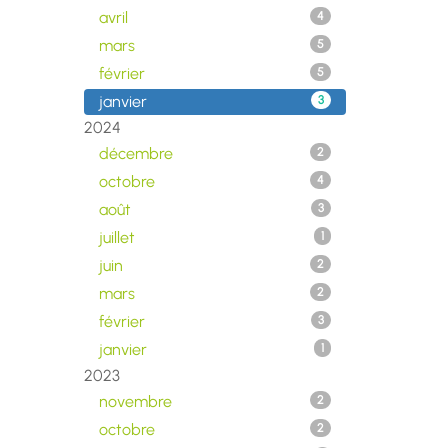
avril
4
mars
5
février
5
janvier
3
2024
décembre
2
octobre
4
août
3
juillet
1
juin
2
mars
2
février
3
janvier
1
2023
novembre
2
octobre
2