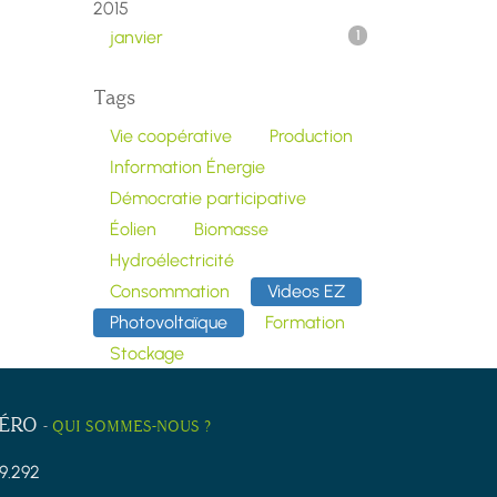
2015
janvier
1
Tags
Vie coopérative
Production
Information Énergie
Démocratie participative
Éolien
Biomasse
Hydroélectricité
Consommation
Videos EZ
Photovoltaïque
Formation
Stockage
ZÉRO
-
QUI SOMMES-NOUS ?
9.292