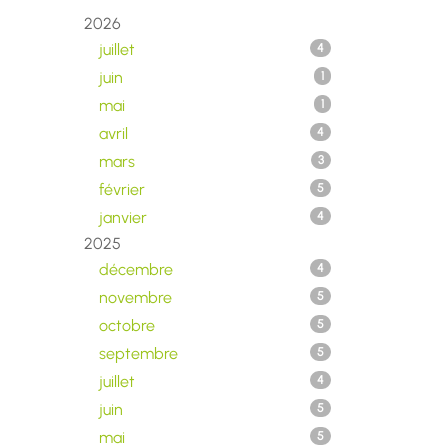
2026
juillet
4
juin
1
mai
1
avril
4
mars
3
février
5
janvier
4
2025
décembre
4
novembre
5
octobre
5
septembre
5
juillet
4
juin
5
mai
5