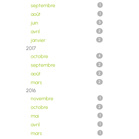
septembre
1
août
1
juin
3
avril
2
janvier
2
2017
octobre
4
septembre
2
août
2
mars
2
2016
novembre
1
octobre
2
mai
1
avril
1
mars
1