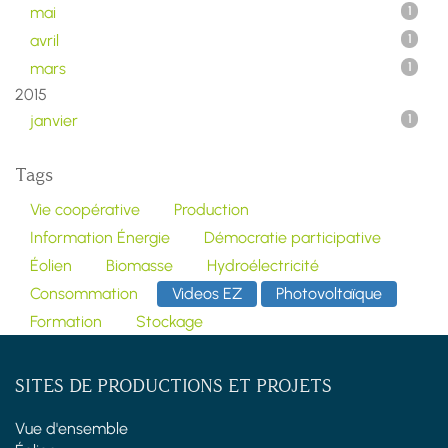
mai
1
avril
1
mars
1
2015
janvier
1
Tags
Vie coopérative
Production
Information Énergie
Démocratie participative
Éolien
Biomasse
Hydroélectricité
Consommation
Videos EZ
Photovoltaïque
Formation
Stockage
SITES DE PRODUCTIONS ET PROJETS
Vue d'ensemble